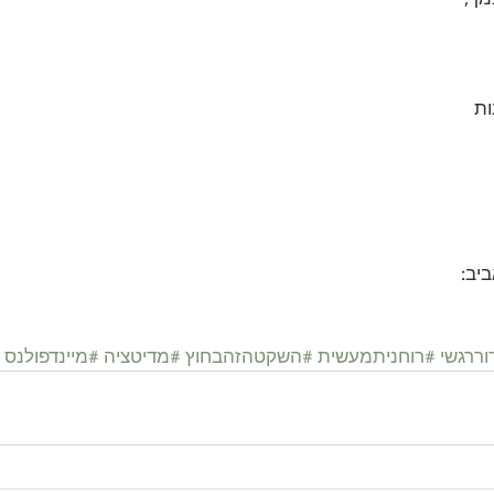
ות 
יב:
ררגשי
#רוחניתמעשית
#השקטהזהבחוץ
#מדיטציה
#מיינדפולנס