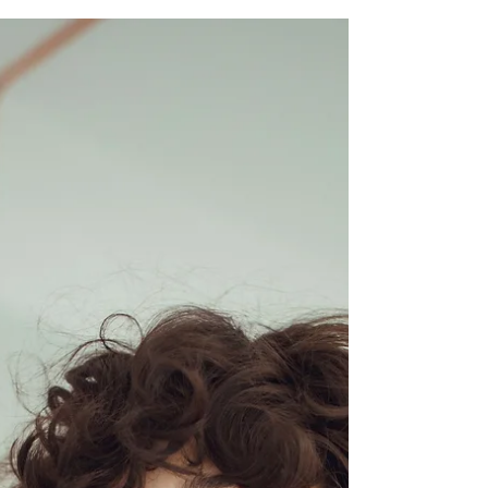
כשמתמודדים עם תחושת תקיעות חשוב לדעת
להשתחרר ממתח. להשתחרר מלחץ פנימי שאנחנו
מייצרים. להיות מסוגלים להתנתק מדרמה רגשית
ולגלות סבלנות גם ביחס למה שנראה שלא קורה. יש
סיבה לכל עיכוב. .. המחשבות על מה שחסר, מה שעדי
לא מסודר בחיינו מייצרות עומס שלא עוזר. פריצות ד
קורות על הדרך, כשהלחץ הפנימי נרגע. כשדברים
אחרים קורים. כשרוצים לבנות בית לפעמים צריך לצ
לטייל, כשרוצים זוגיות כדאי ליהנות מהרווקות והזמן
לבד. מה שקשה לא ישאר כזה לעד מה שתקוע ישתחר
וישתנה בזמן הנכון. אתם אחראים לש