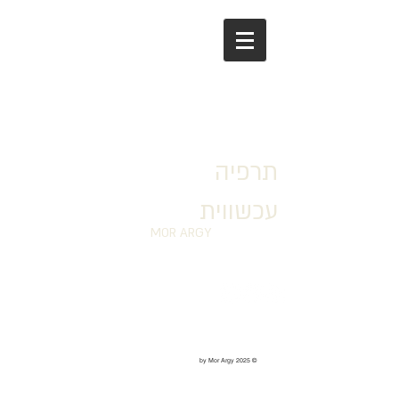
תרפיה
עכשווית
MOR ARGY
© 2025 by Mor Argy