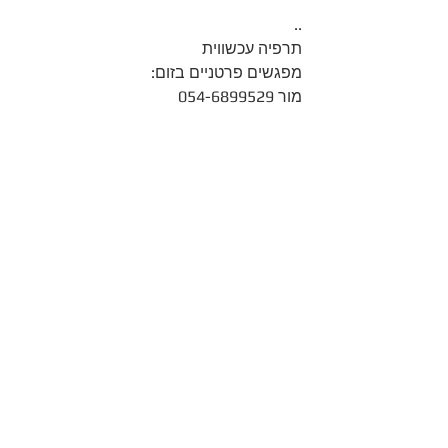
..
תרפיה עכשווית
מפגשים פרטניים בזום:
מור 054-6899529 
#התפתחותאישית
#פחד
#שחרוררגשי
#רוחניתמעשית
#יחסים
#אהבה
#לבסגור
הצג הכול
פוסטים קשורים