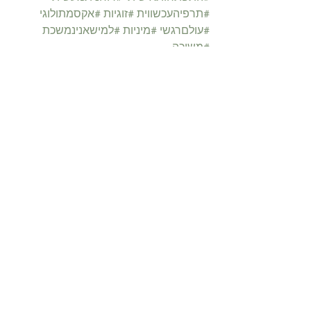
#תרפיהעכשווית
#זוגיות
#אקסמתולוגי
#עולםרגשי
#מיניות
#למישאנינמשכת
#משיכה
הצג הכול
פוסטים קשורים