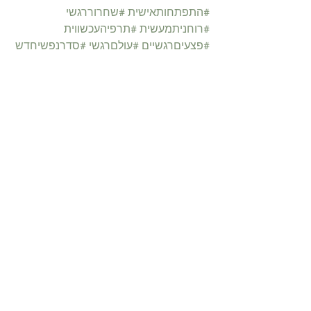
#התפתחותאישית
#שחרוררגשי
#רוחניתמעשית
#תרפיהעכשווית
#פצעיםרגשיים
#עולםרגשי
#סדרנפשיחדש
#כאוס
הצג הכול
פוסטים קשורים