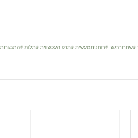
#שחרוררגשי
#רוחניתמעשית
#תרפיהעכשווית
#תלות
#התבגרות