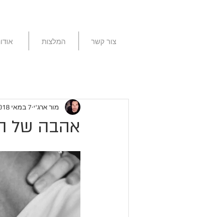
צור קשר
המלצות
אודו
מור ארג'י
7 במאי 2018
אהבה של ה