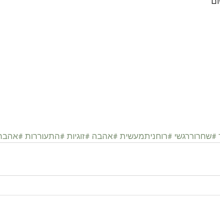
ם 
#שחרוררגשי
#רוחניתמעשית
#אהבה
#זוגיות
#התעוררות
#אהבה