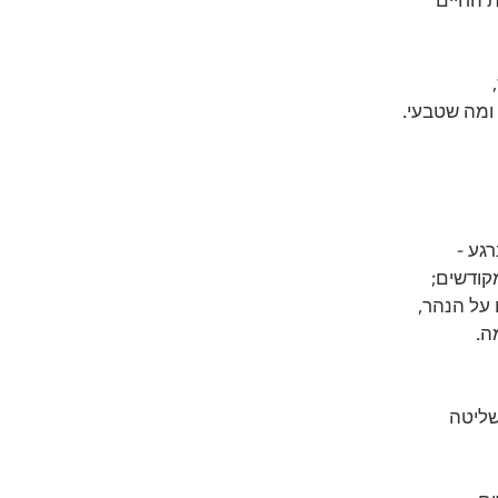
 החיים 
ומה שטבעי. 
גע - 
קודשים;
על הנהר, 
ה.
שליטה