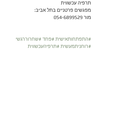
תרפיה עכשווית
מפגשים פרטניים בתל אביב:
מור 054-6899529
#התפתחותאישית
#פחד
#שחרוררגשי
#רוחניתמעשית
#תרפיהעכשווית
#מיינדפולנס
#התעוררות
#יחסים
#התחדשותבלתינמנעת
הצג הכול
פוסטים קשורים