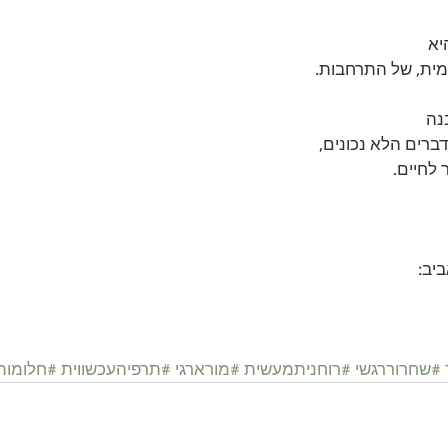
א 
ית, של התרחבות. 
נה 
ברים הלא נכונים, 
 לחיים.
יב:
#שחרוררגשי
#רוחניתמעשית
#מורארגי
#תרפיהעכשווית
#חלומות