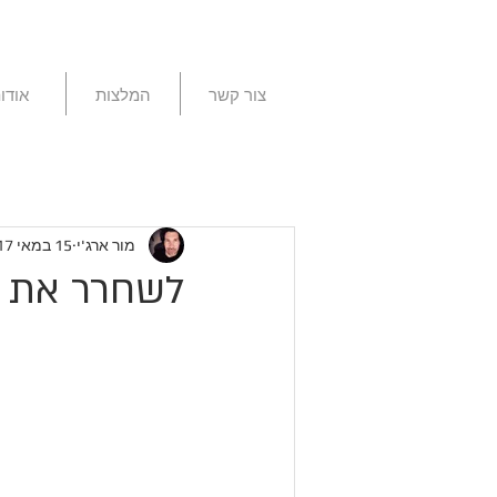
צור קשר
המלצות
אודו
מור ארג'י
15 במאי 2017
לשחרר את ה