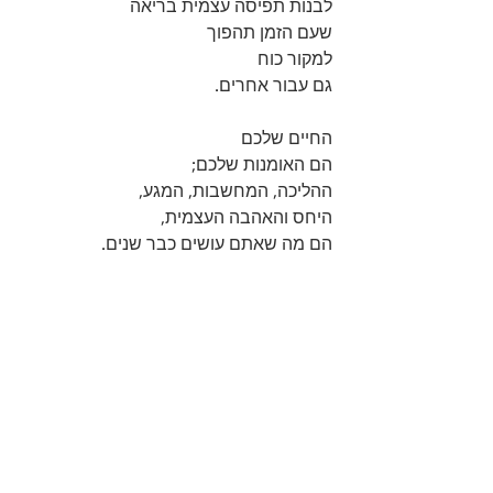
לבנות תפיסה עצמית בריאה 
שעם הזמן תהפוך 
למקור כוח 
גם עבור אחרים.
החיים שלכם 
הם האומנות שלכם; 
ההליכה, המחשבות, המגע, 
היחס והאהבה העצמית, 
הם מה שאתם עושים כבר שנים.
תעשו אומנות יפה.
...
תרפיה עכשווית
מפגשים פרטניים בזום:
מור 054-6899529