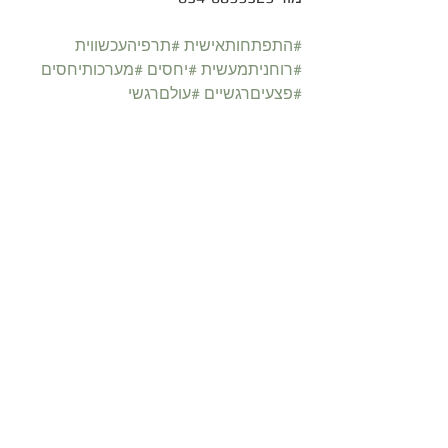
#התפתחותאישית
#תרפיהעכשווית
#רוחניתמעשית
#יחסים
#מערכותיחסים
#פצעיםרגשיים
#עולםרגשי
#התפתחותאישית
הצג הכול
פוסטים קשורים