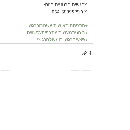
מפגשים פרטניים בזום:
מור 054-6899529
#התפתחותאישית
#שחרוררגשי
#רוחניתמעשית
#תרפיהעכשווית
#פצעיםרגשיים
#עולםרגשי
הצג הכול
פוסטים קשורים