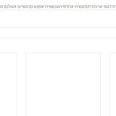
ררגשי
#רוחניתמעשית
#תרפיהעכשווית
#פצעיםרגשיים
#עולםרגש