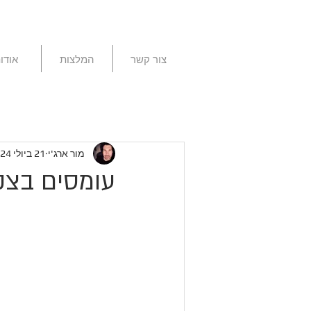
צור קשר
המלצות
אודו
מור ארג'י
21 ביולי 2024
עומסים בצק