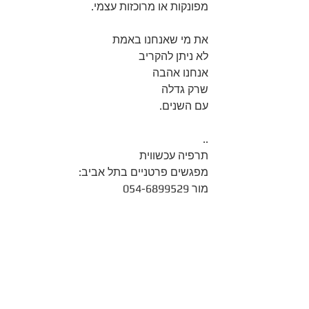
מפונקות או מרוכזות עצמי.
את מי שאנחנו באמת 
לא ניתן להקריב
אנחנו אהבה 
שרק גדלה 
עם השנים.
..
תרפיה עכשווית
מפגשים פרטניים בתל אביב:
מור 054-6899529
#התפתחותאישית
#שחרוררגשי
#רוחניתמעשית
#תרפיהעכשווית
#פצעיםרגשיים
#עולםרגשי
#לפעמיםכלמהשצריךזהלהתמיד