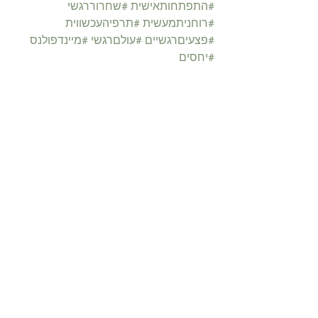
#התפתחותאישית
#שחרוררגשי
#רוחניתמעשית
#תרפיהעכשווית
#פצעיםרגשיים
#עולםרגשי
#מיינדפולנס
#יחסים
הצג הכול
פוסטים קשורים