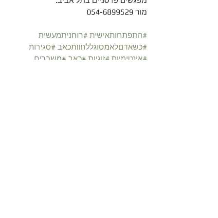
מפגשים פרטניים בתל אביב:
מור 054-6899529
#התפתחותאישית
#רוחניתמעשית
#כשאדםלאמסוגללחוותכאב
#סגירות
#אינטימיות
#זוגיות
#כאב
#משברים
הצג הכול
פוסטים קשורים