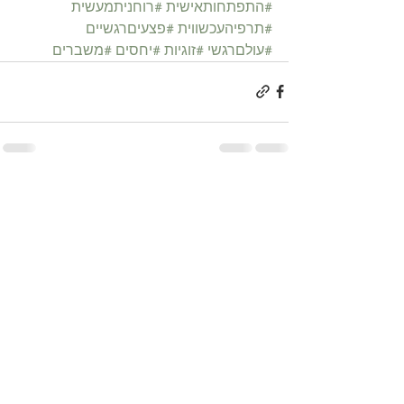
#התפתחותאישית
#רוחניתמעשית
#תרפיהעכשווית
#פצעיםרגשיים
#עולםרגשי
#זוגיות
#יחסים
#משברים
הצג הכול
פוסטים קשורים