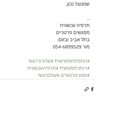
שמנוצל נכון.
..
תרפיה עכשווית
מפגשים פרטניים 
בתל אביב ובזום:
מור 054-6899529
#התפתחותאישית
#שחרוררגשי
#רוחניתמעשית
#תרפיהעכשווית
#פצעיםרגשיים
#עולםרגשי
הצג הכול
פוסטים קשורים