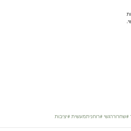
ת
י.
#שחרוררגשי
#רוחניתמעשית
#יציבות