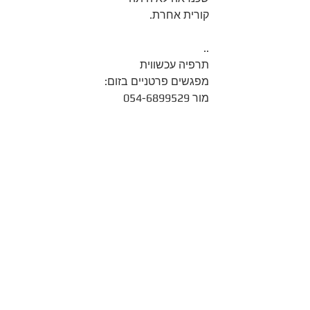
קורית אחרת.  
..
תרפיה עכשווית
מפגשים פרטניים בזום:
מור 054-6899529
#התפתחותאישית
#שחרוררגשי
#רוחניתמעשית
#תרפיהעכשווית
#פצעיםרגשיים
#עולםרגשי
#פרידות