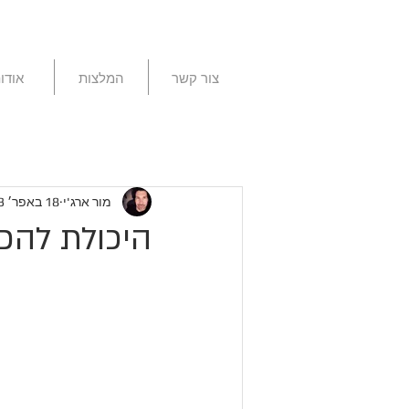
צור קשר
המלצות
אודו
מור ארג'י
18 באפר׳ 2023
היכולת להכי