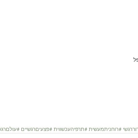
ל 
ררגשי
#רוחניתמעשית
#תרפיהעכשווית
#פצעיםרגשיים
#עולםרגש