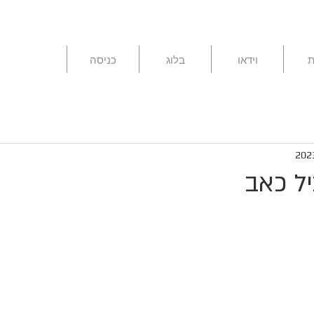
ת
וידאו
בלוג
כניסה
ל כאב