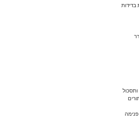
 בדידות
ר
ותסכול
ורים 
פנימה 