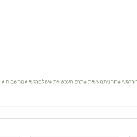
ררגשי
#רוחניתמעשית
#תרפיהעכשווית
#עולםרגשי
#מחשבות
#י