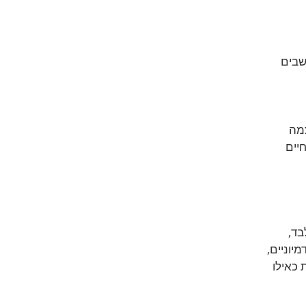
בים 
מה 
יים 
בד,
יוניים, 
 כאילו 