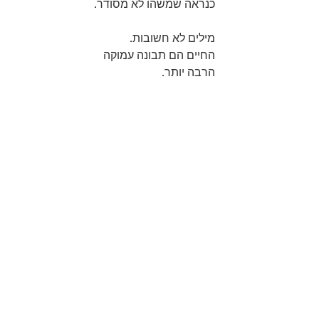
כנראה שמשהו לא מסודר.
מילים לא חשובות. 
החיים הם תבונה עמוקה 
הרבה יותר.
...
תרפיה עכשווית
מפגשים פרטניים בתל אביב:
מור 054-6899529
#התפתחותאישית
#פחד
#שחרוררגשי
#רוחניתמעשית
#כאןועכשיו
#מיינדפולנס