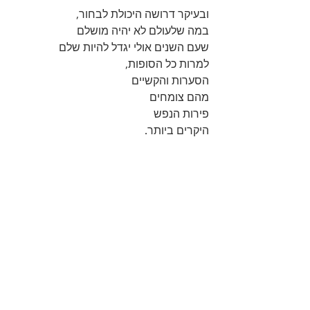
ובעיקר דרושה היכולת לבחור, 
במה שלעולם לא יהיה מושלם 
שעם השנים אולי יגדל להיות שלם 
למרות כל הסופות, 
הסערות והקשיים 
מהם צומחים 
פירות הנפש 
היקרים ביותר.  
..
תרפיה עכשווית
מפגשים פרטניים בתל אביב:
מור 0546899529 
#התפתחותאישית
#פחד
#שחרוררגשי