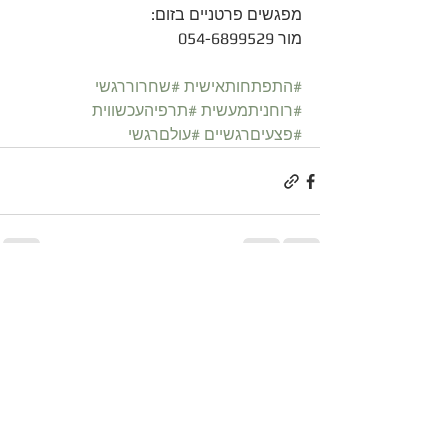
מפגשים פרטניים בזום:
מור 054-6899529
#התפתחותאישית
#שחרוררגשי
#רוחניתמעשית
#תרפיהעכשווית
#פצעיםרגשיים
#עולםרגשי
הצג הכול
פוסטים קשורים