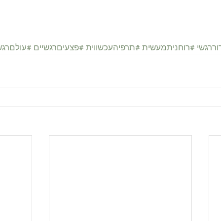
ררגשי
#רוחניתמעשית
#תרפיהעכשווית
#פצעיםרגשיים
#עולםרגש