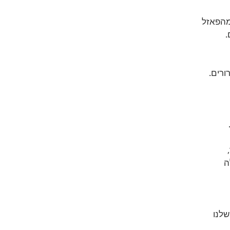
מהפאזל
.
ורים.
ה
לנו